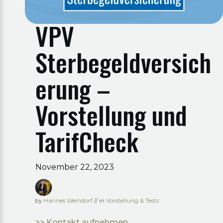
VPV
Sterbegeldversich
erung –
Vorstellung und
TarifCheck
November 22, 2023
by
Hannes Weindorf
// in
Vorstellung & Tests
>> Kontakt aufnehmen