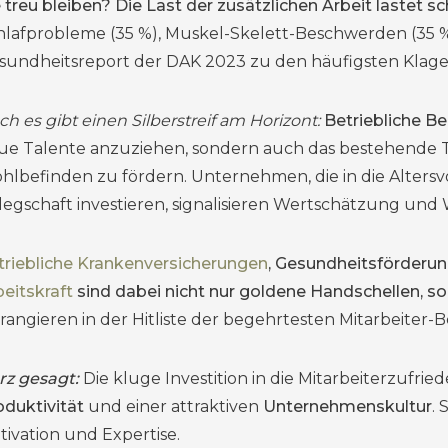
 treu bleiben? Die Last der zusätzlichen Arbeit lastet sc
hlafprobleme (35 %), Muskel-Skelett-Beschwerden (35 
sundheitsreport der DAK 2023 zu den häufigsten Klage
h es gibt einen Silberstreif am Horizont:
Betriebliche Be
ue Talente anzuziehen, sondern auch das bestehende 
hlbefinden zu fördern. Unternehmen, die in die Alters
legschaft investieren, signalisieren Wertschätzung und W
triebliche Krankenversicherungen
, Gesundheitsförderun
beitskraft
sind dabei nicht nur goldene Handschellen, s
 rangieren in der Hitliste der begehrtesten Mitarbeiter-
rz gesagt:
Die kluge Investition in die Mitarbeiterzufrie
oduktivität
und einer attraktiven
Unternehmenskultur
.
tivation und Expertise.