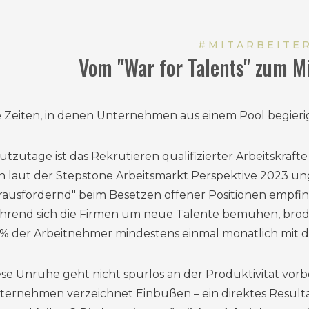
#MITARBEITE
Vom "War for Talents" zum M
e Zeiten, in denen Unternehmen aus einem Pool begieri
utzutage ist das Rekrutieren qualifizierter Arbeitskräft
n laut der Stepstone Arbeitsmarkt Perspektive 2023 u
rausfordernd" beim Besetzen offener Positionen empfinde
hrend sich die Firmen um neue Talente bemühen, brodelt
 % der Arbeitnehmer mindestens einmal monatlich mit 
ese Unruhe geht nicht spurlos an der Produktivität vorbe
ternehmen verzeichnet Einbußen – ein direktes Result