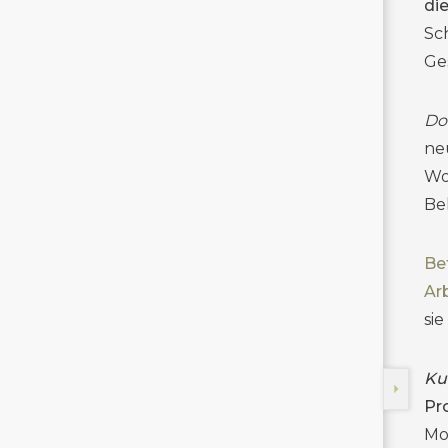
die
Sc
Ge
Doc
ne
Wo
Be
Be
Ar
sie
Ku
Pr
Mo