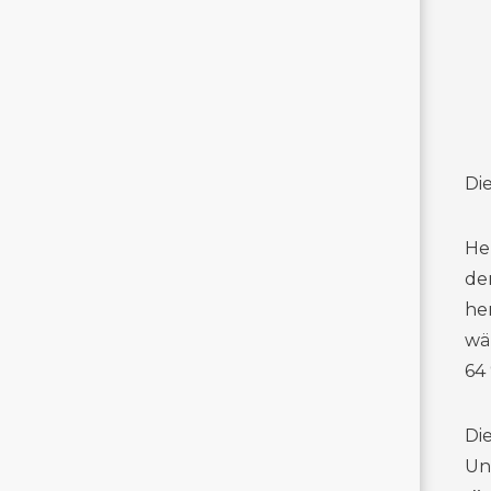
Di
He
de
he
wä
64
Di
Un