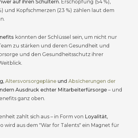
hwer auf ihren Schultern.
Erschöpfung (54 %),
%) und Kopfschmerzen (23 %) zählen laut dem
n.
nefits
könnten der Schlüssel sein, um nicht nur
Team zu stärken und deren Gesundheit und
vorsorge und den Gesundheitsschutz ihrer
eitblick.
g,
Altersvorsorgepläne
und
Absicherungen der
ondern Ausdruck echter Mitarbeiterfürsorge
– und
Benefits ganz oben.
denheit zahlt sich aus – in Form von
Loyalität,
 So wird aus dem "War for Talents" ein Magnet für