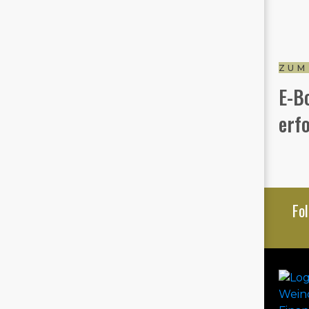
ZUM
E-B
erf
Fo