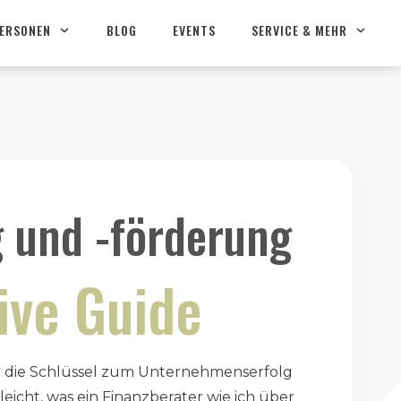
PERSONEN
BLOG
EVENTS
SERVICE & MEHR
ARBEITGEBER GUIDE & RATGEBER
Betriebliche Berufsunfähigkeitsversicherung
VORSTELLUNG UND VERGLEICHE
MITARBEITERBINDUNG UND -FÖRDERUNG
g und -förderung
ive Guide
 die Schlüssel zum Unternehmenserfolg
lleicht, was ein Finanzberater wie ich über