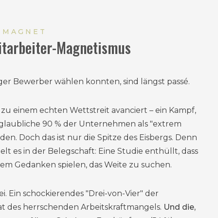
RMAGNET
itarbeiter-Magnetismus
ger Bewerber wählen konnten, sind längst passé.
e zu einem echten Wettstreit avanciert – ein Kampf,
nglaubliche 90 % der Unternehmen als "extrem
n. Doch das ist nur die Spitze des Eisbergs. Denn
 es in der Belegschaft: Eine Studie enthüllt, dass
dem Gedanken spielen, das Weite zu suchen.
i. Ein schockierendes "Drei-von-Vier" der
at des herrschenden Arbeitskraftmangels.
Und die,